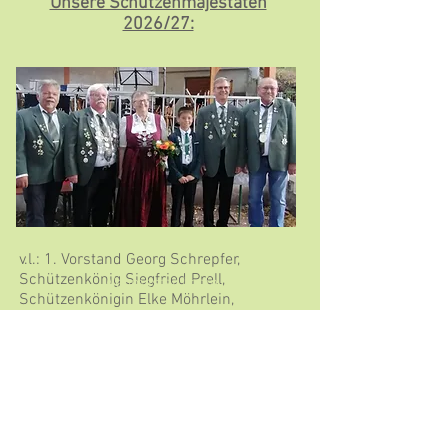
Unsere Schützenmajestäten
2026/27:
v.l.: 1. Vorstand Georg Schrepfer,
Schützenkönig Siegfried Prell,
Webmaster Login
Schützenkönigin Elke Möhrlein,
Jugendkönig Lukas Lindemann,
Pistolenkönig Peter Zachas und
Seniorenkönig Adi Senger
Weitere Bilder